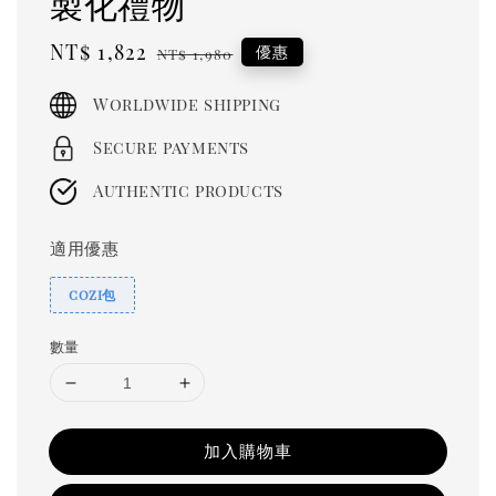
製化禮物
Sale
NT$ 1,822
Regular
優惠
NT$ 1,980
price
price
Worldwide shipping
Secure payments
Authentic products
適用優惠
cozi包
數量
加入購物車