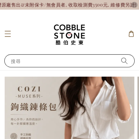
出&未附保卡/無會員者, 收取檢測費3500元, 維修費另計!
【
搜尋