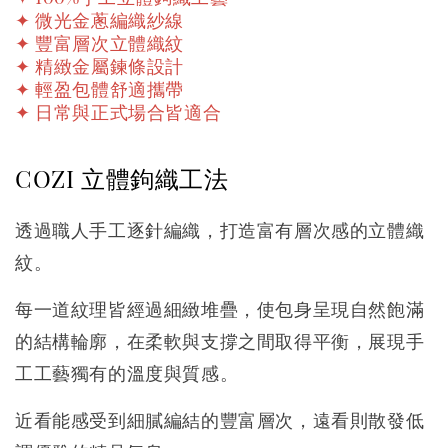
✦ 微光金蔥編織紗線
✦ 豐富層次立體織紋
✦ 精緻金屬鍊條設計
✦ 輕盈包體舒適攜帶
✦ 日常與正式場合皆適合
COZI 立體鉤織工法
透過職人手工逐針編織，打造富有層次感的立體織
紋。
每一道紋理皆經過細緻堆疊，使包身呈現自然飽滿
的結構輪廓，在柔軟與支撐之間取得平衡，展現手
工工藝獨有的溫度與質感。
近看能感受到細膩編結的豐富層次，遠看則散發低