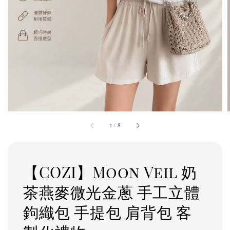
1
/
8
【COZI】Moon Veil 奶
茶燕麥微光金蔥 手工立體
鉤織包 手提包 肩背包 客