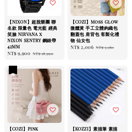
【NIXON】超脫樂團 聯
【COZI】Moss Glow
名款 限量色 電光藍 經典
微醺黃 手工立體鉤織包
笑臉 NIRVANA x
翻蓋包 肩背包 客製化禮
NIXON SENTRY 鋼錶帶
物 仙女包
42MM
Sale
NT$ 2,006
Regular
NT$ 2,180
Sale
NT$ 9,900
Regular
NT$ 18,990
price
price
price
price
優惠
【COZI】Pink
【KOZZI】素描筆 素描