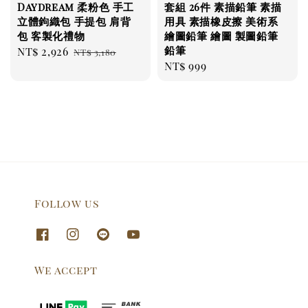
Daydream 柔粉色 手工
套組 26件 素描鉛筆 素描
立體鉤織包 手提包 肩背
用具 素描橡皮擦 美術系
包 客製化禮物
繪圖鉛筆 繪圖 製圖鉛筆
鉛筆
Sale
NT$ 2,926
Regular
NT$ 3,180
Regular
NT$ 999
price
price
price
Follow us
We accept