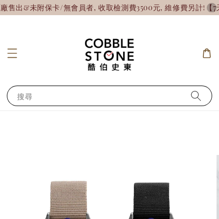
&未附保卡/無會員者, 收取檢測費3500元, 維修費另計!
【7天
搜尋