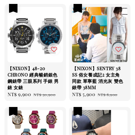
優惠
優惠
【NIXON】48-20
【NIXON】SENTRY 38
CHRONO 經典暢銷銀色
SS 俗女養成記2 女主角
鋼錶帶 三眼系列 手錶 男
同款 單寧藍 消光灰 雙色
錶 女錶
錶帶 38MM
Sale
NT$ 9,900
Regular
Sale
NT$ 5,900
Regular
NT$ 20,900
NT$ 8,900
price
price
price
price
優惠
優惠