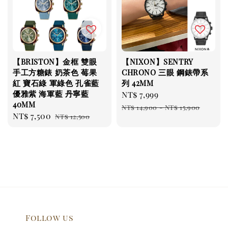
【BRISTON】金框 雙眼
【NIXON】SENTRY
手工方糖錶 奶茶色 莓果
CHRONO 三眼 鋼錶帶系
紅 寶石綠 軍綠色 孔雀藍
列 42MM
優雅紫 海軍藍 丹寧藍
Sale
NT$ 7,999
Regular
40MM
price
price
NT$ 14,900
-
NT$ 15,900
Sale
NT$ 7,500
Regular
NT$ 12,500
price
price
Follow us