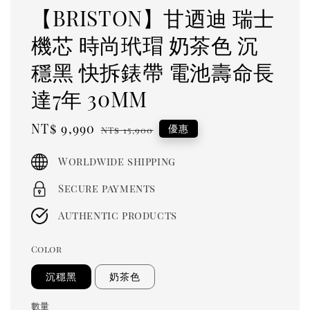
【BRISTON】甘迺迪 瑞士
機芯 時尚玳瑁 奶茶色 沉
穩黑 快拆錶帶 電池壽命長
達7年 30MM
Sale
NT$ 9,990
Regular
優惠
NT$ 15,900
price
price
Worldwide shipping
Secure payments
Authentic products
Color
沉穩黑
奶茶色
數量