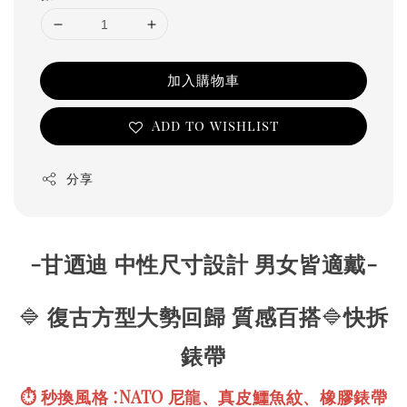
加入購物車
Add to wishlist
分享
-甘迺迪 中性尺寸設計 男女皆適戴-
🔷
復古方型大勢回歸
質感百搭
🔷
快拆
錶帶
:
⏱️ 秒換風格
NATO 尼龍、真皮鱷魚紋、橡膠錶帶