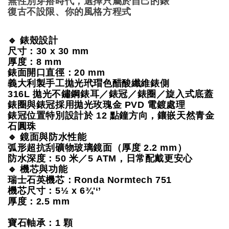
無性別穿搭時代，選擇只屬於自己的錶
復古不設限、你的風格方程式
🔹 錶殼設計
尺寸：30 x 30 mm
厚度：8 mm
錶面開口直徑：20 mm
義大利製手工拋光玳瑁色醋酸纖維錶側
316L 拋光不鏽鋼錶耳／錶冠／錶圈／旋入式底蓋
錶圈與錶冠採用拋光玫瑰金 PVD 電鍍處理
錶冠位置特別設計於 12 點鐘方向，鑲嵌天然青金
石圓珠
🔹 鏡面與防水性能
弧形超抗刮礦物玻璃鏡面（厚度 2.2 mm）
防水深度：50 米／5 ATM，日常配戴更安心
🔹 機芯與功能
瑞士石英機芯：Ronda Normtech 751
機芯尺寸：5½ x 6¾'‘’
厚度：2.5 mm
寶石軸承：1 顆