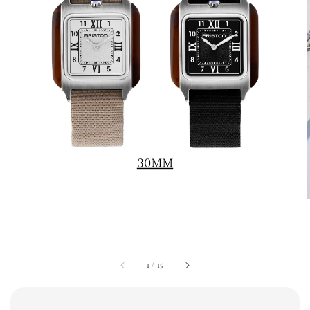
1
/
15