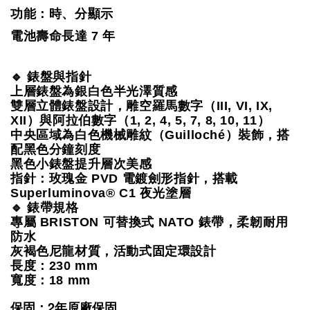
功能：時、分顯示
電池壽命長達 7 年
🔹 錶盤與指針
上層錶盤為銀白色半光澤質感
雙層立體錶盤設計，雕空羅馬數字（III, VI, IX, 
XII）與阿拉伯數字（1, 2, 4, 5, 7, 8, 10, 11）
中央區域為白色機械雕紋（Guilloché）裝飾，搭
配黑色分鐘刻度
黑色小錶盤提升層次美感
指針：玫瑰金 PVD 電鍍劍形指針，搭載 
Superluminova® C1 夜光塗層
🔹 錶帶規格
專屬 BRISTON 可替換式 NATO 錶帶，柔韌耐用
防水
灰褐色尼龍材質，活動式固定環設計
長度：230 mm
寬度：18 mm
保固：2年原廠保固