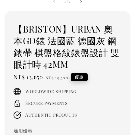
1
/
7
【BRISTON】URBAN 奧
本GD錶 法國藍 德國灰 鋼
錶帶 棋盤格紋錶盤設計 雙
眼計時 42MM
Sale
NT$ 13,650
Regular
優惠
NT$ 19,500
price
price
Worldwide shipping
Secure payments
Authentic products
適用優惠