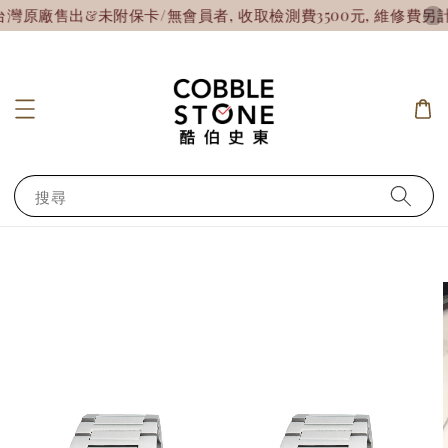
廠售出&未附保卡/無會員者, 收取檢測費3500元, 維修費另計!
搜尋