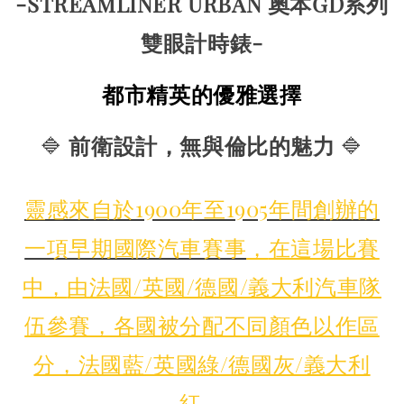
-STREAMLINER URBAN 奧本GD系列
雙眼計時錶-
都市精英的優雅選擇
🔷
前衛設計，無與倫比的魅力
🔷
靈感來自於1900年至1905年間創辦的
一項早期國際汽車賽事
，
在這場比賽
中，
由法國/英國/德國/義大利
汽車隊
伍參賽，各國被分配不同顏色以作區
分
，法國藍/英國綠/德國灰/義大利
紅
。