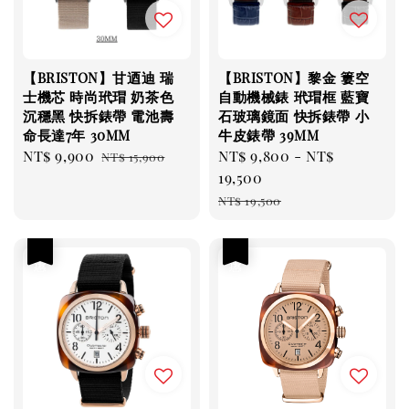
【BRISTON】甘迺迪 瑞
【BRISTON】黎金 簍空
士機芯 時尚玳瑁 奶茶色
自動機械錶 玳瑁框 藍寶
沉穩黑 快拆錶帶 電池壽
石玻璃鏡面 快拆錶帶 小
命長達7年 30MM
牛皮錶帶 39MM
Sale
NT$ 9,900
Regular
Sale
NT$ 9,800
-
NT$
NT$ 15,900
price
price
price
19,500
Regular
NT$ 19,500
price
優惠
優惠