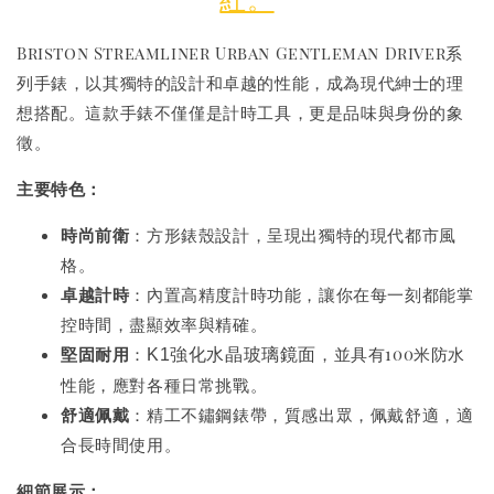
Briston Streamliner Urban Gentleman Driver系
列手錶，以其獨特的設計和卓越的性能，成為現代紳士的理
想搭配。這款手錶不僅僅是計時工具，更是品味與身份的象
徵。
主要特色：
時尚前衛
：方形錶殼設計，呈現出獨特的現代都市風
格。
卓越計時
：內置高精度計時功能，讓你在每一刻都能掌
控時間，盡顯效率與精確。
堅固耐用
：
，並具有100米防水
K1強化水晶玻璃鏡面
性能，應對各種日常挑戰。
舒適佩戴
：精工不鏽鋼錶帶，質感出眾，佩戴舒適，適
合長時間使用。
細節展示：