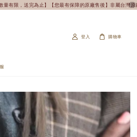
限，送完為止】
【您最有保障的原廠售後】非屬台灣原廠售出&未附
登入
購物車
服