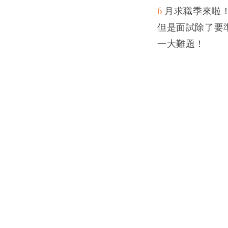
6
月求職季來啦
但是面試除了要
一大難題！