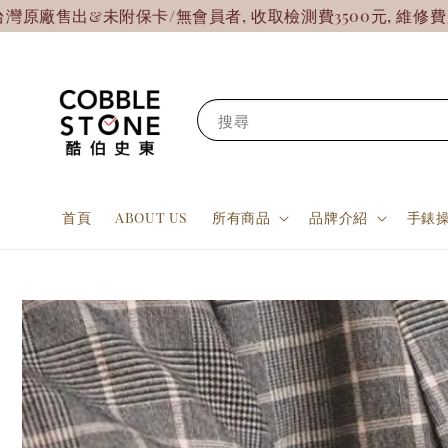
&未附保卡/無會員者, 收取檢測費3500元, 維修費另計!
【
搜尋
首頁
ABOUT US
所有商品
品牌介紹
手錶