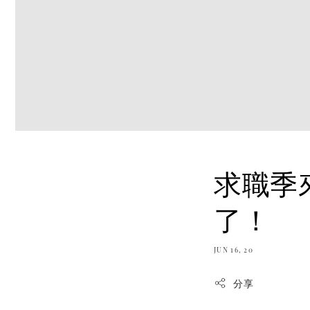
求職季
了！
JUN 16, 20
分享