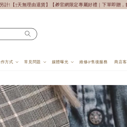
7天無理由退貨】【🎁官網限定專屬好禮｜下單即贈，數量有
操作方式
常見問題
媒體曝光
維修&售後服務
商店客