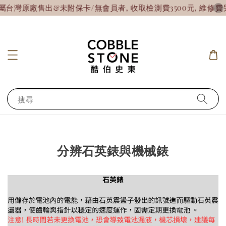
灣原廠售出&未附保卡/無會員者, 收取檢測費3500元, 維修費另
搜尋
分辨石英錶與機械錶