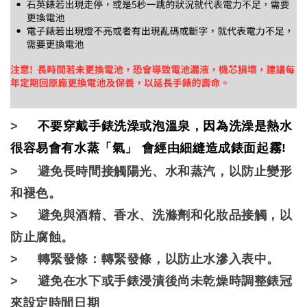
>
不要穿戴手錶洗澡或泡溫泉
，
因為洗澡是熱水
很容易會有水蒸「氣」 會經由細縫造成錶面起霧!
> 避免長時間接觸陽光、水和蒸汽，以防止變形
和褪色。
> 避免與酒精、香水、洗滌劑和化妝品接觸，以
防止腐蝕。
> 轉緊發條：轉緊發條，以防止水滲入表中。
> 避免在水下或手錶浸漬後尚未乾燥時調整錶冠
來設定時間日期