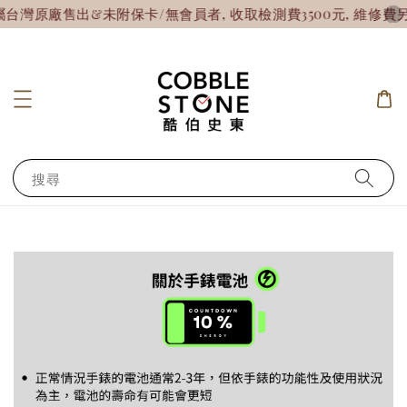
灣原廠售出&未附保卡/無會員者, 收取檢測費3500元, 維修費另
搜尋