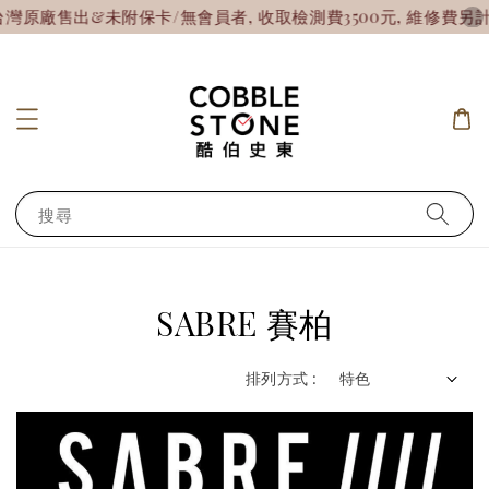
廠售出&未附保卡/無會員者, 收取檢測費3500元, 維修費另計!
搜尋
SABRE 賽柏
排列方式 :