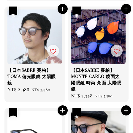
優惠
優惠
【日本SABRE 賽柏】
【日本SABRE 賽柏】
TOMA 偏光眼鏡 太陽眼
MONTE CARLO 鏡面太
鏡
陽眼鏡 時尚 亮面 太陽眼
鏡
Sale
NT$ 2,388
Regular
NT$ 3,980
Sale
NT$ 3,348
Regular
price
price
NT$ 5,580
price
price
優惠
優惠