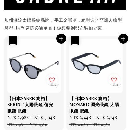
加州潮流太陽眼鏡品牌，手工金屬框，絕對適合亞洲人臉型
鼻型, 時尚穿搭必備單品！你想要到都在酷伯史東~
優惠
優惠
【日本SABRE 賽柏】
【日本SABRE 賽柏】
SPRINT 太陽眼鏡 偏光
MONARO 調光眼鏡 太陽
眼鏡 眼鏡
眼鏡 眼鏡
Sale
NT$ 2,988
-
NT$ 3,348
Regular
Sale
NT$ 2,448
-
NT$ 2,748
Reg
price
price
price
pri
NT$ 4,980
-
NT$ 5,580
NT$ 4,080
-
NT$ 4,580