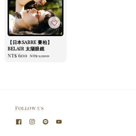
【日本SABRE 賽柏】
BELAIR 太陽眼鏡
Sale
NT$ 600
Regular
NT$ 1,000
price
price
Follow us