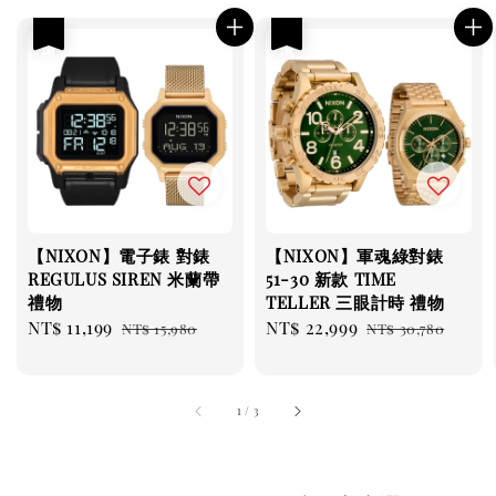
優惠
優惠
【NIXON】電子錶 對錶
【NIXON】軍魂綠對錶
REGULUS SIREN 米蘭帶
51-30 新款 TIME
禮物
TELLER 三眼計時 禮物
Sale
NT$ 11,199
Regular
Sale
NT$ 22,999
Regular
NT$ 15,980
NT$ 30,780
price
price
price
price
1
/
3