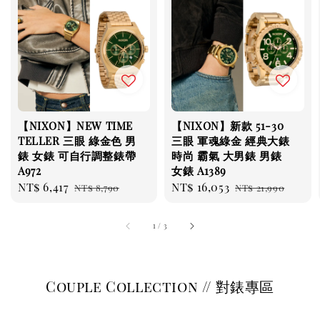
【NIXON】NEW TIME
【NIXON】新款 51-30
TELLER 三眼 綠金色 男
三眼 軍魂綠金 經典大錶
錶 女錶 可自行調整錶帶
時尚 霸氣 大男錶 男錶
A972
女錶 A1389
Sale
NT$ 6,417
Regular
Sale
NT$ 16,053
Regular
NT$ 8,790
NT$ 21,990
price
price
price
price
1
/
3
Couple Collection // 對錶專區