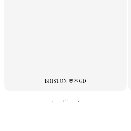
BRISTON 奧本GD
accessibility.of
1
/
3