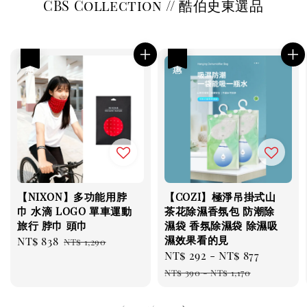
CBS Collection // 酷伯史東選品
優惠
優惠
【NIXON】多功能用脖
【COZI】極淨吊掛式山
巾 水滴 LOGO 單車運動
茶花除濕香氛包 防潮除
旅行 脖巾 頭巾
濕袋 香氛除濕袋 除濕吸
濕效果看的見
Sale
NT$ 838
Regular
NT$ 1,290
Sale
NT$ 292
-
NT$ 877
Regul
price
price
price
price
NT$ 390
-
NT$ 1,170