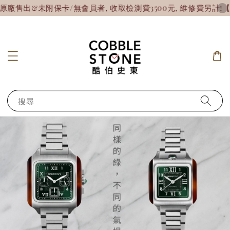
未附保卡/無會員者, 收取檢測費3500元, 維修費另計!
【7天
搜尋