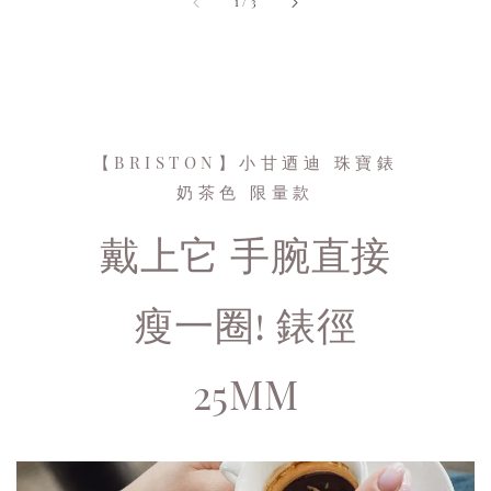
1
/
3
【BRISTON】小甘迺迪 珠寶錶
奶茶色 限量款
戴上它 手腕直接
瘦一圈! 錶徑
25MM