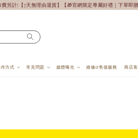
另計!
【7天無理由退貨】【🎁官網限定專屬好禮｜下單即贈
操作方式
常見問題
媒體曝光
維修&售後服務
商店客