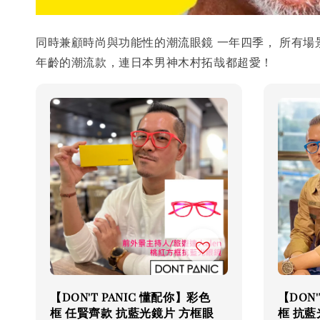
同時兼顧時尚與功能性的潮流眼鏡 一年四季， 所有場景
年齡的潮流款，連日本男神木村拓哉都超愛！
【DON'T PANIC 懂配你】彩色
【DON'
框 任賢齊款 抗藍光鏡片 方框眼
框 抗藍