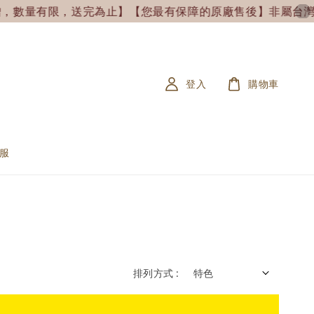
，數量有限，送完為止】
【您最有保障的原廠售後】非屬台灣原廠售
登入
購物車
服
排列方式 :