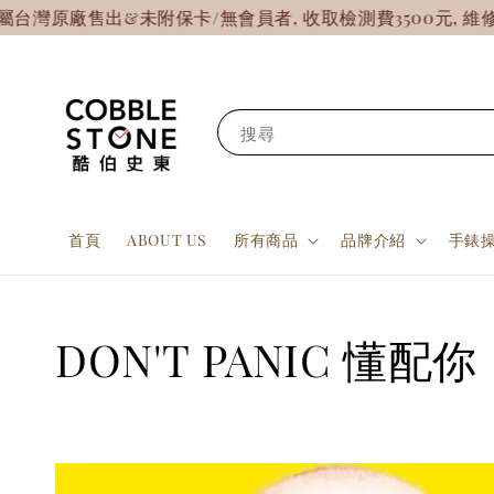
原廠售出&未附保卡/無會員者, 收取檢測費3500元, 維修費
搜尋
首頁
ABOUT US
所有商品
品牌介紹
手錶
DON'T PANIC 懂配你