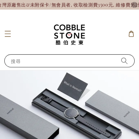
廠售出&未附保卡/無會員者, 收取檢測費3500元, 維修費另計!
搜尋