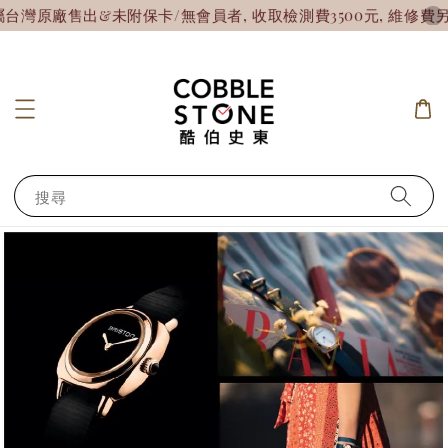
原廠售出&未附保卡/無會員者, 收取檢測費3500元, 維修費另
搜尋