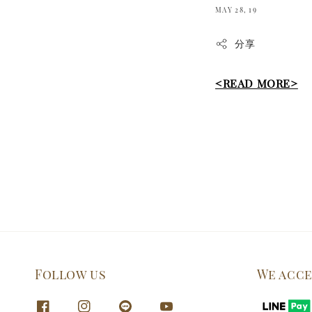
MAY 28, 19
分享
<READ MORE>
Follow us
We acc