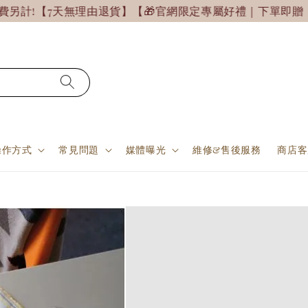
另計!
【7天無理由退貨】【🎁官網限定專屬好禮｜下單即贈
操作方式
常見問題
媒體曝光
維修&售後服務
商店客