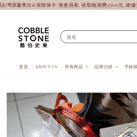
原廠售出&未附保卡/無會員者, 收取檢測費3500元, 維修費
搜尋
首頁
ABOUT US
所有商品
品牌介紹
手錶