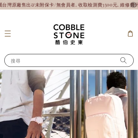
灣原廠售出&未附保卡/無會員者, 收取檢測費3500元, 維修費另
搜尋