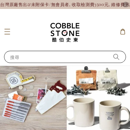
原廠售出&未附保卡/無會員者, 收取檢測費3500元, 維修費另計
搜尋