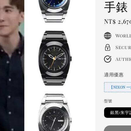
手錶
Sale
NT$ 2,67
price
World
Secur
Authe
適用優惠
【NIXON 
型號
銀黑(朱宇