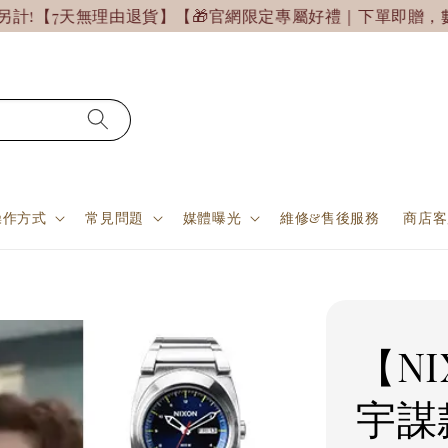
無理由退貨】【🎁官網限定專屬好禮｜下單即贈，數量有限，
操作方式
常見問題
媒體曝光
維修&售後服務
商店客
【N
宇謀