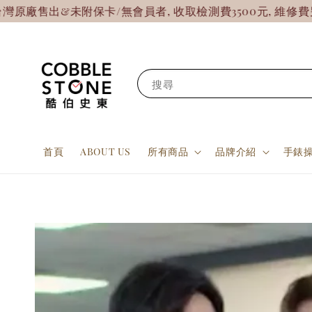
附保卡/無會員者, 收取檢測費3500元, 維修費另計!
【7天
搜尋
首頁
ABOUT US
所有商品
品牌介紹
手錶