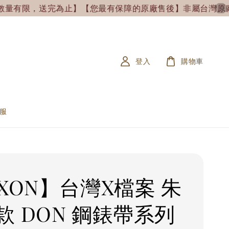
送完為止】
【您最有保障的原廠售後】非屬台灣原廠售出&未附保卡
登入
購物車
服
IXON】台灣X檔案 朱
款 DON 鋼錶帶系列