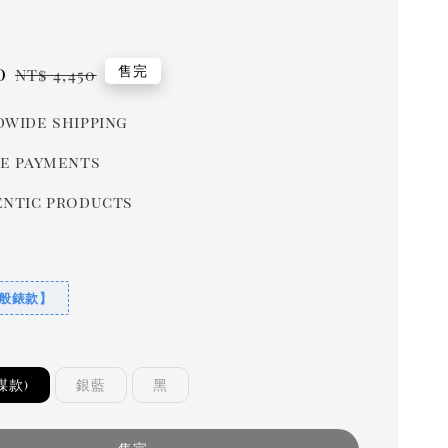
0
Regular
售完
NT$ 4,450
price
wide shipping
e payments
ntic products
一般錶款】
謀款)
銀藍
黑