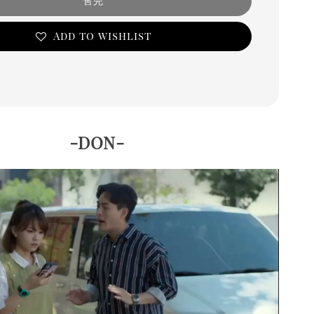
售完
Add to wishlist
-DON-