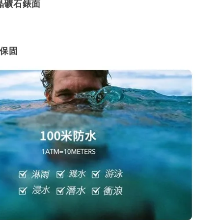
晶礦石錶面
廠保固