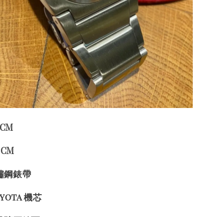
 CM
 CM
鏽鋼錶帶
yota 機芯