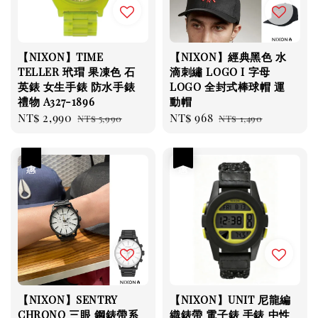
【NIXON】TIME
【NIXON】經典黑色 水
TELLER 玳瑁 果凍色 石
滴刺繡 LOGO I 字母
英錶 女生手錶 防水手錶
LOGO 全封式棒球帽 運
禮物 A327-1896
動帽
Sale
NT$ 2,990
Regular
Sale
NT$ 968
Regular
NT$ 5,990
NT$ 1,490
price
price
price
price
優惠
優惠
【NIXON】SENTRY
【NIXON】UNIT 尼龍編
CHRONO 三眼 鋼錶帶系
織錶帶 電子錶 手錶 中性