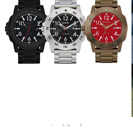
1
/
22