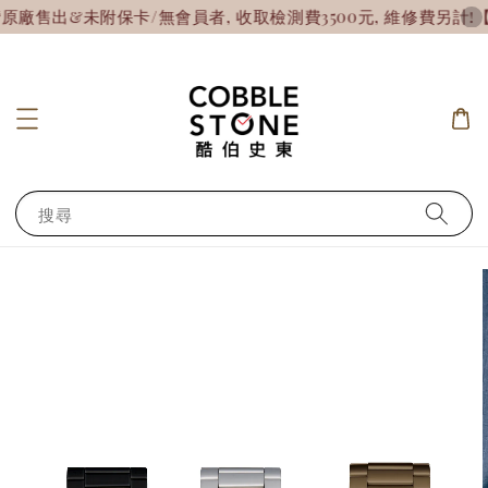
出&未附保卡/無會員者, 收取檢測費3500元, 維修費另計!
【7
搜尋