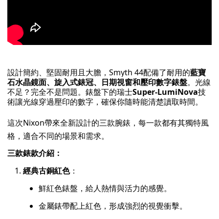
設計簡約、堅固耐用且大膽，Smyth 44配備了耐用的
藍寶
石水晶鏡面、旋入式錶冠、日期視窗和壓印數字錶盤
。光線
不足？完全不是問題。錶盤下的瑞士
Super-LumiNova
技
術讓光線穿過壓印的數字，確保你隨時能清楚讀取時間。
這次Nixon帶來全新設計的三款腕錶，每一款都有其獨特風
格，適合不同的場景和需求。
三款錶款介紹：
經典古銅紅色
：
鮮紅色錶盤，給人熱情與活力的感覺。
金屬錶帶配上紅色，形成強烈的視覺衝擊。