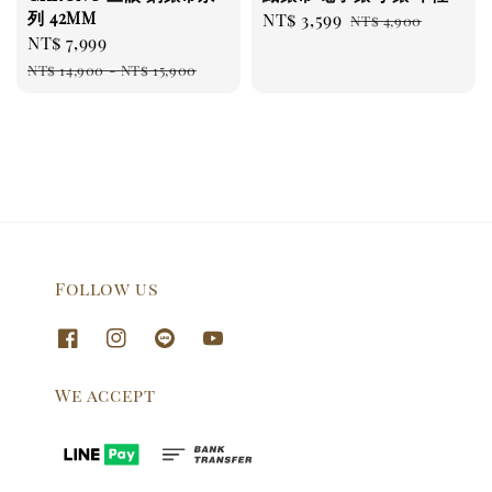
列 42MM
Sale
NT$ 3,599
Regular
NT$ 4,900
Sale
NT$ 7,999
Regular
price
price
price
price
NT$ 14,900
-
NT$ 15,900
Follow us
We accept