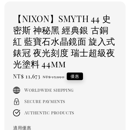
【NIXON】SMYTH 44 史
密斯 神秘黑 經典銀 古銅
紅 藍寶石水晶鏡面 旋入式
錶冠 夜光刻度 瑞士超級夜
光塗料 44mm
Sale
NT$ 11,673
Regular
優惠
NT$ 15,990
price
price
Worldwide shipping
Secure payments
Authentic products
適用優惠