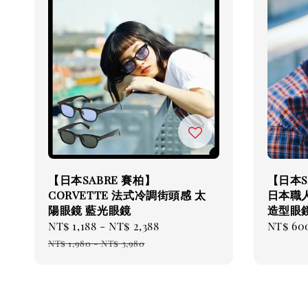
【日本SABRE 賽柏】
【日本S
CORVETTE 法式冷調街頭感 太
日本職
陽眼鏡 藍光眼鏡
造型眼
Sale
NT$ 1,188
-
NT$ 2,388
Regular
Sale
NT$ 60
price
price
price
NT$ 1,980
-
NT$ 3,980