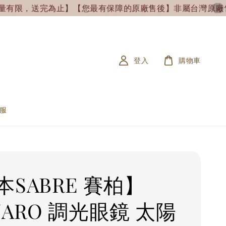
限，送完為止】
【您最有保障的原廠售後】非屬台灣原廠售出&未附
登入
購物車
服
本SABRE 賽柏】
NARO 調光眼鏡 太陽