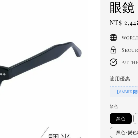
眼鏡
Sale
NT$ 2,44
price
World
Secur
Authe
適用優惠
【SABRE 
顏色
黑色
黑色-變色