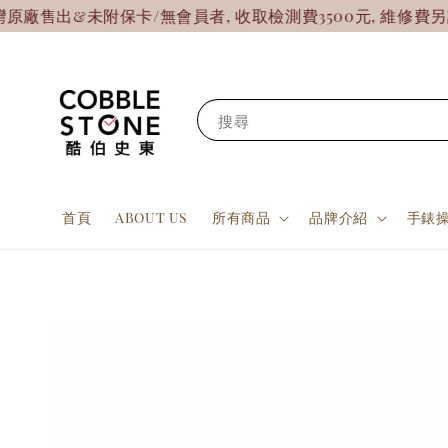
&未附保卡/無會員者, 收取檢測費3500元, 維修費另計!
【
搜尋
首頁
ABOUT US
所有商品
品牌介紹
手錶