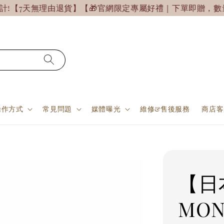
7天無理由退貨】【🎁官網限定專屬好禮｜下單即贈，數量有
操作方式
常見問題
媒體曝光
維修&售後服務
商店客
【日
MO