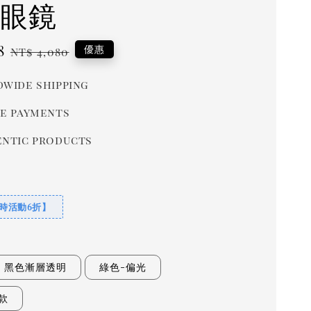
 眼鏡
8
Regular
優惠
NT$ 4,080
price
wide shipping
e payments
ntic products
限時活動6折】
黑色漸層透明
綠色-偏光
款