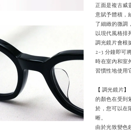
正面是複古威
意賦予體積，
了細緻的微調
以現代風格排
調光鏡片會根
2-3 分鐘即
時在室內和室
習慣性地使用
【
】
調光鏡片
的顏色在受到
於，您可以在
晰。
由於光致變色