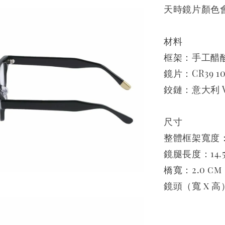
天時鏡片顏色
材料
框架：手工醋
鏡片：CR39 
鉸鏈：意大利 Vi
尺寸
整體框架寬度：1
鏡腿長度：14.5
橋寬：2.0 cm
鏡頭（寬 x 高）：