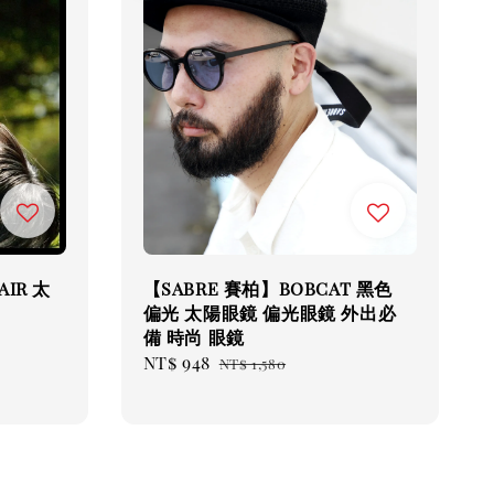
IR 太
【SABRE 賽柏】BOBCAT 黑色
偏光 太陽眼鏡 偏光眼鏡 外出必
備 時尚 眼鏡
Sale
NT$ 948
Regular
NT$ 1,580
price
price