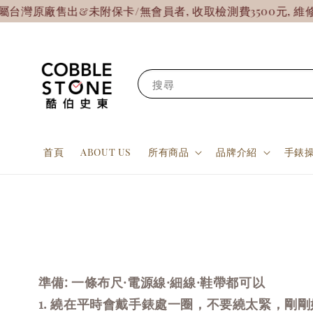
原廠售出&未附保卡/無會員者, 收取檢測費3500元, 維修費
搜尋
首頁
ABOUT US
所有商品
品牌介紹
手錶
準備: 一條布尺·電源線·細線·鞋帶都可以
1. 繞在平時會戴手錶處一圈
，
不要繞太緊，剛剛