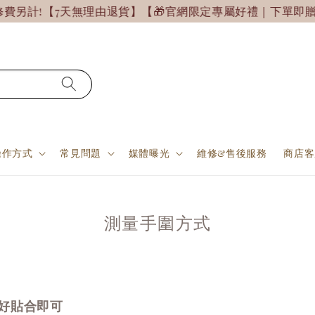
另計!
【7天無理由退貨】【🎁官網限定專屬好禮｜下單即贈
操作方式
常見問題
媒體曝光
維修&售後服務
商店客
測量手圍方式
好貼合即可