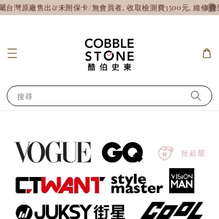
灣原廠售出&未附保卡/無會員者, 收取檢測費3500元, 維修費另
搜尋