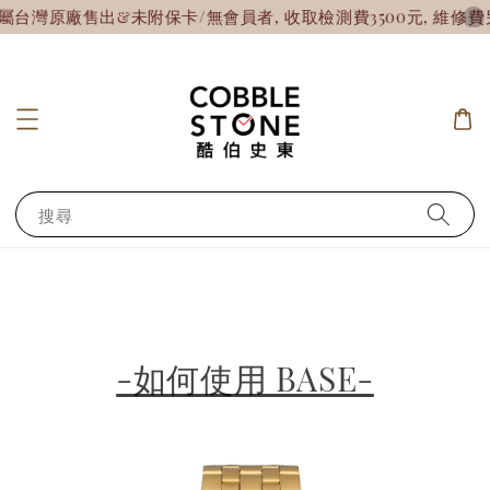
灣原廠售出&未附保卡/無會員者, 收取檢測費3500元, 維修費另
搜尋
-如何使用 BASE-