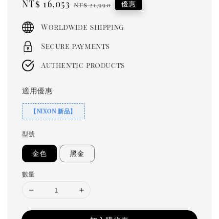
Sale
NT$ 16,053
Regular
優惠
NT$ 21,990
price
price
Worldwide shipping
Secure payments
Authentic products
適用優惠
【NIXON 新品】
型號
金色
黑金
數量