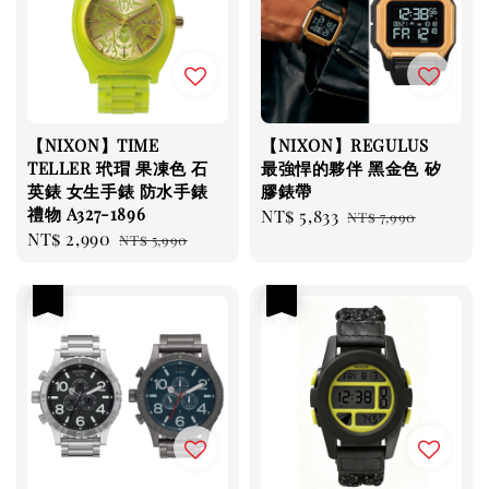
【NIXON】TIME
【NIXON】REGULUS
TELLER 玳瑁 果凍色 石
最強悍的夥伴 黑金色 矽
英錶 女生手錶 防水手錶
膠錶帶
禮物 A327-1896
Sale
NT$ 5,833
Regular
NT$ 7,990
Sale
NT$ 2,990
Regular
NT$ 5,990
price
price
price
price
優惠
優惠