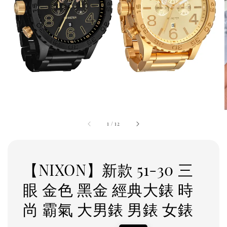
1
/
12
【NIXON】新款 51-30 三
眼 金色 黑金 經典大錶 時
尚 霸氣 大男錶 男錶 女錶