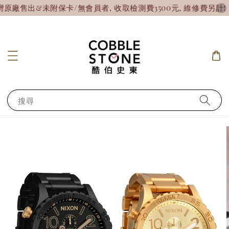
出&未附保卡/無會員者, 收取檢測費3500元, 維修費另計!
【
搜尋