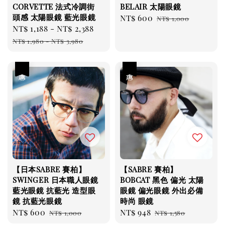
CORVETTE 法式冷調街
BELAIR 太陽眼鏡
頭感 太陽眼鏡 藍光眼鏡
Sale
NT$ 600
Regular
NT$ 1,000
Sale
NT$ 1,188
-
NT$ 2,388
Regular
price
price
price
price
NT$ 1,980
-
NT$ 3,980
優惠
優惠
【日本SABRE 賽柏】
【SABRE 賽柏】
SWINGER 日本職人眼鏡
BOBCAT 黑色 偏光 太陽
藍光眼鏡 抗藍光 造型眼
眼鏡 偏光眼鏡 外出必備
鏡 抗藍光眼鏡
時尚 眼鏡
Sale
NT$ 600
Regular
Sale
NT$ 948
Regular
NT$ 1,000
NT$ 1,580
price
price
price
price