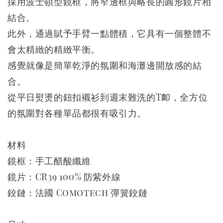
採用波士頓型鏡框，將窄邊框與略長的圓形鏡片相
結合。
此外，通過賦予手臂一點體積，它具有一個整體不
會太精緻的精緻平衡。
感覺就像是簡單乾淨的氛圍和海灘邊開放感的結
合。
從平日熨燙的鈕扣襯衫到週末難洗的T卹，全方位
的氛圍對各種單品都很有吸引力。
材料
鏡框：手工醋酸纖維
鏡片：CR39 100% 防紫外線
鉸鏈：法國 Comotech 彈簧鉸鏈