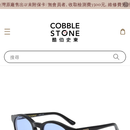
廠售出&未附保卡/無會員者, 收取檢測費3500元, 維修費另計!
搜尋